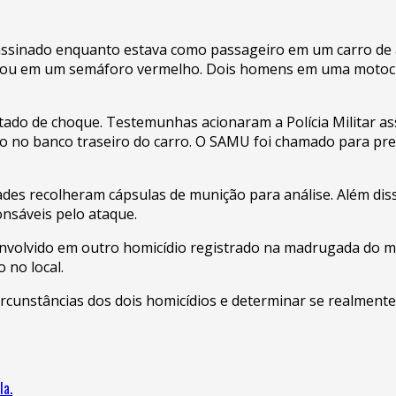
ssinado enquanto estava como passageiro em um carro de apl
parou em um semáforo vermelho. Dois homens em uma motocic
estado de choque. Testemunhas acionaram a Polícia Militar a
 no banco traseiro do carro. O SAMU foi chamado para prest
ridades recolheram cápsulas de munição para análise. Além di
onsáveis pelo ataque.
 envolvido em outro homicídio registrado na madrugada do 
 no local.
 circunstâncias dos dois homicídios e determinar se realme
la.