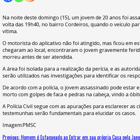
Na noite deste domingo (15), um jovem de 20 anos foi assa
volta das 19h40, no bairro Cordeiros, quando o veículo 
vítima.
O motorista do aplicativo não foi atingido, mas ficou em 
chegaram ao local, encontraram o jovem gravemente ferido
morreu antes de ser atendida.
A área foi isolada para a realização da perícia, e as auto
serão utilizados nas investigações para identificar os resp
De acordo com a polícia, o jovem assassinado pode estar
morto com golpes de faca e pedras na cabeça, vindo a óbito
A Polícia Civil segue com as apurações para esclarecer as
testemunhas serão fundamentais para elucidar os casos.
Imagem:PMSC
Previous:
Homem é Esfaqueado ao Entrar em sua própria Casa pela Jane