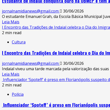
Estudante de Indaial conquista ouro na OBMEP e tem 
jornalnamidianews@gmail.com
30/06/2026
O estudante Emanuel Grah, da Escola Básica Municipal Juve
Leia Mais
I Encontro das Tradições de Indaial celebra o Dia do Imigra
2 min read
Cultura
I Encontro das Tradições de Indaial celebra o Dia do Im
jornalnamidianews@gmail.com
30/06/2026
Indaial viveu uma tarde marcada pela valorização das suas r
Leia Mais
Influenciador ‘Spoteff’ é preso em Florianópolis suspeito 
2 min read
Polícia
Influenciador ‘Spoteff’ é preso em Florianópolis susp