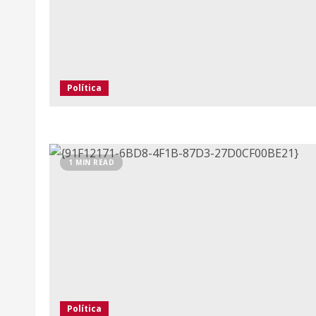
Política
1 MIN READ
Política