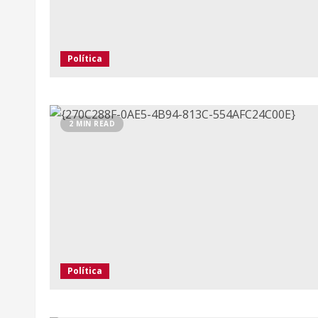
Política
2 MIN READ
Política