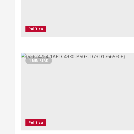
Política
1 MIN READ
Política