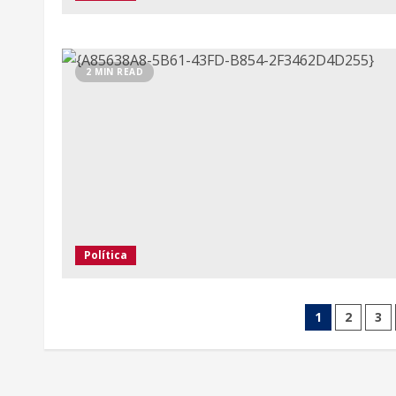
2 MIN READ
Política
1
2
3