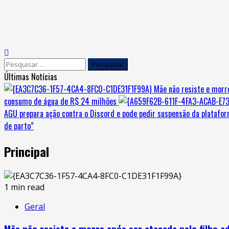
Últimas Notícias
Mãe não resiste e morr
consumo de água de R$ 24 milhões
AGU prepara ação contra o Discord e pode pedir suspensão da platafor
de parto”
Principal
1 min read
Geral
Mãe não resiste e morre após ser atacada pelo filho a