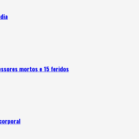
ndia
fessores mortos e 15 feridos
corporal