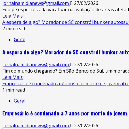
morre
jornalnamidianews@gmail.com
27/02/2026
após
Equipe especializada vai atuar na avaliação de áreas afeta
grave
Read
Leia Mais
acidente
more
A espera de algo? Morador de SC constrói bunker autossufi
entre
about
2 min read
moto
Blumenau
Geral
e
envia
caminhão
técnicos
A espera de algo? Morador de SC constrói bunker autos
em
para
Pomerode.
auxiliar
jornalnamidianews@gmail.com
27/02/2026
Juiz
Fim do mundo chegando? Em São Bento do Sul, um morador 
de
Read
Leia Mais
Fora
more
Empresário é condenado a 7 anos por morte de jovem atrop
após
about
1 min read
tragédia
A
climática
Geral
espera
🌧️
de
Empresário é condenado a 7 anos por morte de jovem a
algo?
Morador
jornalnamidianews@gmail.com
27/02/2026
de