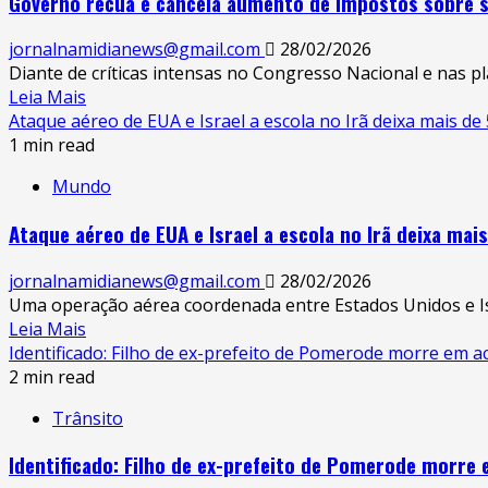
Governo recua e cancela aumento de impostos sobre s
jornalnamidianews@gmail.com
28/02/2026
Diante de críticas intensas no Congresso Nacional e nas plat
Read
Leia Mais
more
Ataque aéreo de EUA e Israel a escola no Irã deixa mais de 
about
1 min read
Governo
Mundo
recua
e
Ataque aéreo de EUA e Israel a escola no Irã deixa mai
cancela
aumento
jornalnamidianews@gmail.com
28/02/2026
de
Uma operação aérea coordenada entre Estados Unidos e Isr
impostos
Read
Leia Mais
sobre
more
Identificado: Filho de ex-prefeito de Pomerode morre em a
smartphones
about
2 min read
e
Ataque
eletrônicos
Trânsito
aéreo
após
de
pressão.
Identificado: Filho de ex-prefeito de Pomerode morre 
EUA