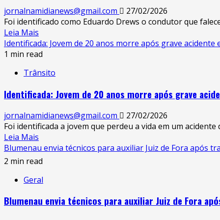
e
jornalnamidianews@gmail.com
27/02/2026
Israel
Foi identificado como Eduardo Drews o condutor que falece
a
Read
Leia Mais
escola
more
Identificada: Jovem de 20 anos morre após grave acident
no
about
1 min read
Irã
Identificado:
deixa
Trânsito
Filho
mais
de
de
Identificada: Jovem de 20 anos morre após grave aci
ex-
50
prefeito
mortos,
jornalnamidianews@gmail.com
27/02/2026
de
a
Foi identificada a jovem que perdeu a vida em um acidente d
Pomerode
maioria
Read
Leia Mais
morre
crianças.
more
Blumenau envia técnicos para auxiliar Juiz de Fora após tra
em
about
2 min read
acidente
Identificada:
trágico
Geral
Jovem
em
de
Gaspar.
Blumenau envia técnicos para auxiliar Juiz de Fora após
20
anos