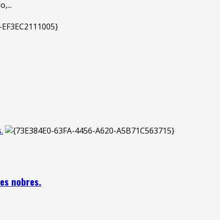
,...
.
nes nobres.