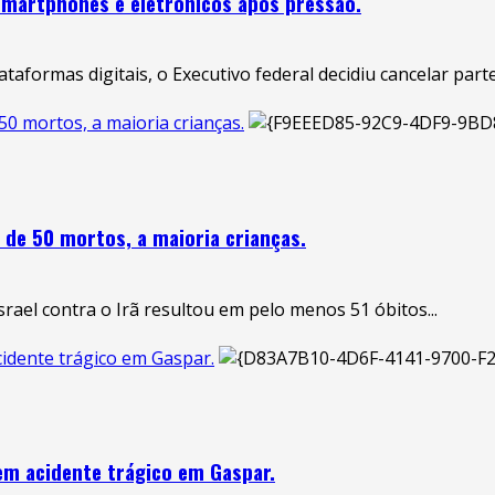
martphones e eletrônicos após pressão.
aformas digitais, o Executivo federal decidiu cancelar parte 
50 mortos, a maioria crianças.
s de 50 mortos, a maioria crianças.
ael contra o Irã resultou em pelo menos 51 óbitos...
cidente trágico em Gaspar.
em acidente trágico em Gaspar.