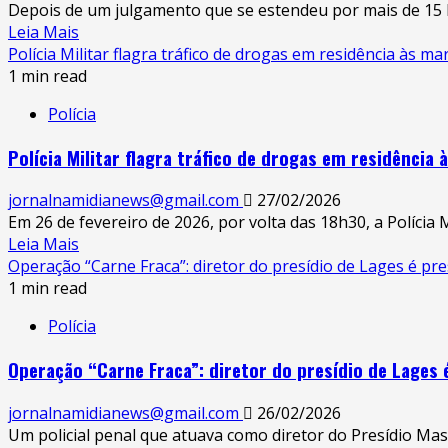
Depois de um julgamento que se estendeu por mais de 15 
SC
Read
Leia Mais
constrói
more
Polícia Militar flagra tráfico de drogas em residência às 
bunker
about
1 min read
autossuficiente
Empresário
e
Polícia
é
diz
condenado
conseguir
Polícia Militar flagra tráfico de drogas em residênci
a
viver
7
mais
jornalnamidianews@gmail.com
27/02/2026
anos
de
Em 26 de fevereiro de 2026, por volta das 18h30, a Polícia 
por
um
Read
Leia Mais
morte
ano
more
Operação “Carne Fraca”: diretor do presídio de Lages é pr
de
isolado!
about
1 min read
jovem
Polícia
atropelado
Polícia
Militar
em
flagra
Indaial
Operação “Carne Fraca”: diretor do presídio de Lages
tráfico
após
de
júri
jornalnamidianews@gmail.com
26/02/2026
drogas
de
Um policial penal que atuava como diretor do Presídio Masc
em