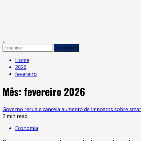
Skip
to
Primary
content
Menu
Pesquisar
por:
Home
2026
fevereiro
Mês:
fevereiro 2026
Governo recua e cancela aumento de impostos sobre smar
2 min read
Economia