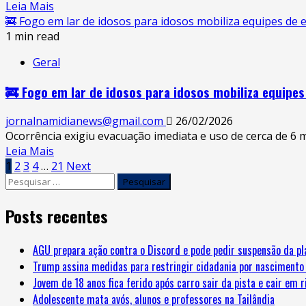
mais
Read
Leia Mais
residência
de
more
🚒 Fogo em lar de idosos para idosos mobiliza equipes de
às
15
about
1 min read
margens
horas.
Operação
da
Geral
“Carne
BR-
Fraca”:
470,
🚒 Fogo em lar de idosos para idosos mobiliza equipe
diretor
em
do
Apiúna.
jornalnamidianews@gmail.com
26/02/2026
presídio
Ocorrência exigiu evacuação imediata e uso de cerca de 6 mi
de
Read
Leia Mais
Lages
Navegação
more
1
2
3
4
…
21
Next
é
Pesquisar
about
preso
por
por:
🚒
suspeito
Fogo
Posts recentes
posts
de
em
favorecer
lar
detento
AGU prepara ação contra o Discord e pode pedir suspensão da pl
de
em
Trump assina medidas para restringir cidadania por nascimento 
idosos
troca
Jovem de 18 anos fica ferido após carro sair da pista e cair em 
para
de
Adolescente mata avós, alunos e professores na Tailândia
idosos
carnes