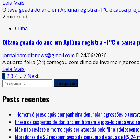
Leia Mais
Oitava geada do ano em Apiúna registra -1°C e causa preju
2 min read
Clima
Oitava geada do ano em Apiúna registra -1°C e causa p
jornalnamidianews@gmail.com
24/06/2026
A quarta-feira (24) começou com clima de inverno rigoroso 
Leia Mais
1
2
3
4
…
7
Next
Posts recentes
Homem é preso após companheira denunciar agressões e tentat
Preso os suspeitos de dar tiro em homem e jogá-lo ainda vivo no
Mãe não resiste e morre após ser atacada pelo filho adolescent
Moradores de SC recebem aviso de consumo de água de R$ 24 m