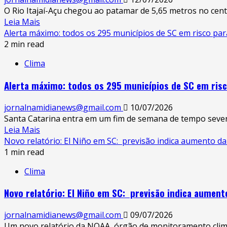
O Rio Itajaí-Açu chegou ao patamar de 5,65 metros no cen
Leia Mais
Alerta máximo: todos os 295 municípios de SC em risco par
2 min read
Clima
Alerta máximo: todos os 295 municípios de SC em risc
jornalnamidianews@gmail.com
10/07/2026
Santa Catarina entra em um fim de semana de tempo severo 
Leia Mais
Novo relatório: El Niño em SC: previsão indica aumento d
1 min read
Clima
Novo relatório: El Niño em SC: previsão indica aumen
jornalnamidianews@gmail.com
09/07/2026
Um novo relatório da NOAA, órgão de monitoramento climáti