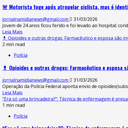
🚨 Motorista foge após atropelar ciclista, mas é ide
jornalnamidianews@gmail.com
31/03/2026
Jovem de 24 anos ficou ferido e foi levado ao hospital; con
Leia Mais
💊 Opioides e outras drogas: Farmacêutico e esposa são in
2 min read
Polícia
💊 Opioides e outras drogas: Farmacêutico e esposa s
jornalnamidianews@gmail.com
31/03/2026
Operação da Polícia Federal aponta envio de opioides(subst
Leia Mais
“Era só uma brincadeira?”: Técnica de enfermagem é presa 
1 min read
Polícia