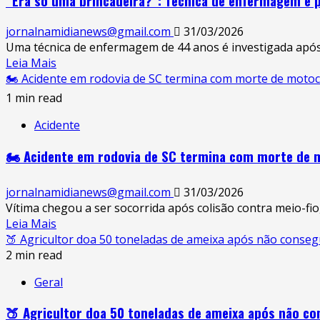
“Era só uma brincadeira?”: Técnica de enfermagem é pr
jornalnamidianews@gmail.com
31/03/2026
Uma técnica de enfermagem de 44 anos é investigada após 
Leia Mais
🏍️ Acidente em rodovia de SC termina com morte de motoci
1 min read
Acidente
🏍️ Acidente em rodovia de SC termina com morte de m
jornalnamidianews@gmail.com
31/03/2026
Vítima chegou a ser socorrida após colisão contra meio-fio
Leia Mais
🍑 Agricultor doa 50 toneladas de ameixa após não conseg
2 min read
Geral
🍑 Agricultor doa 50 toneladas de ameixa após não co