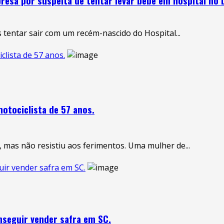
esa por suspeita de tentar levar bebê em hospital no D
tentar sair com um recém-nascido do Hospital...
clista de 57 anos.
otociclista de 57 anos.
, mas não resistiu aos ferimentos. Uma mulher de...
uir vender safra em SC.
nseguir vender safra em SC.