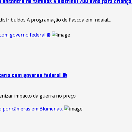
encontro de famílias e distribui 700 ovos para criança
distribuídos A programação de Páscoa em Indaial...
a com governo federal ⛽
ceria com governo federal ⛽
enizar impacto da guerra no preço...
cado por câmeras em Blumenau.