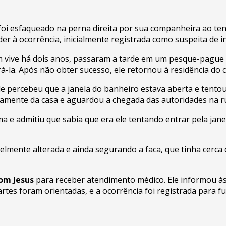
i esfaqueado na perna direita por sua companheira ao tenta
er à ocorrência, inicialmente registrada como suspeita de 
em vive há dois anos, passaram a tarde em um pesque-pague
la. Após não obter sucesso, ele retornou à residência do c
le percebeu que a janela do banheiro estava aberta e tentou
damente da casa e aguardou a chegada das autoridades na r
a e admitiu que sabia que era ele tentando entrar pela jan
velmente alterada e ainda segurando a faca, que tinha cerca
om Jesus
para receber atendimento médico. Ele informou às
tes foram orientadas, e a ocorrência foi registrada para fu