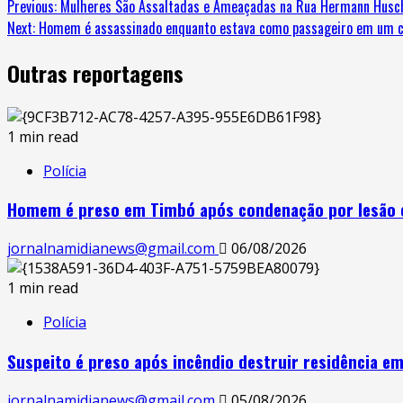
Continue
Previous:
Mulheres São Assaltadas e Ameaçadas na Rua Hermann Husch
Next:
Homem é assassinado enquanto estava como passageiro em um carr
Reading
Outras reportagens
1 min read
Polícia
Homem é preso em Timbó após condenação por lesão 
jornalnamidianews@gmail.com
06/08/2026
1 min read
Polícia
Suspeito é preso após incêndio destruir residência em
jornalnamidianews@gmail.com
05/08/2026