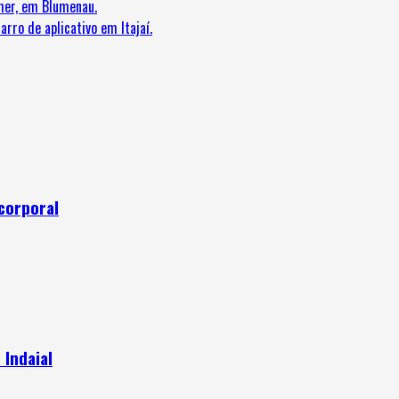
er, em Blumenau.
o de aplicativo em Itajaí.
corporal
 Indaial