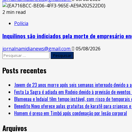
2 min read
Polícia
Inquilinos são indiciados pela morte de empresário 
jornalnamidianews@gmail.com
05/08/2026
Pesquisar
por:
Posts recentes
Jovem de 23 anos morre após seis semanas internado devido a a
Festa La Sagra é adiada em Rodeio devido à previsão de eventos
Blumenau e Indaial têm tempo instável, com risco de temporais 
Benedito Novo oferece aulas gratuitas de karatê para crianças e
Homem é preso em Timbó após condenação por lesão corporal
Arquivos