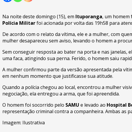
Na noite deste domingo (15), em
Ituporanga
, um homem fo
Polícia Militar
foi acionada por volta das 19h58 para atend
De acordo com o relato da vítima, ele e a mulher, com qu
mulher desapareceu sem aviso, levando o homem a procurá-
Sem conseguir resposta ao bater na porta e nas janelas, e
uma faca, atingindo sua perna. Ferido, o homem saiu rapi
A mulher confirmou parte da versão apresentada pela vítim
em nenhum momento que justificasse sua atitude.
Quando a polícia chegou ao local, encontrou a mulher visi
negociação, ela entregou a arma, que foi apreendida.
O homem foi socorrido pelo
SAMU
e levado ao
Hospital B
representação criminal contra a companheira. Ambas as par
Imagem: Ilustrativa