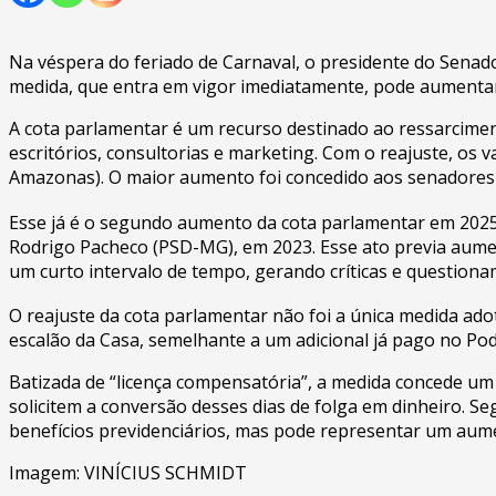
Na véspera do feriado de Carnaval, o presidente do Senad
medida, que entra em vigor imediatamente, pode aumenta
A cota parlamentar é um recurso destinado ao ressarcimen
escritórios, consultorias e marketing. Com o reajuste, os 
Amazonas). O maior aumento foi concedido aos senadores de
Esse já é o segundo aumento da cota parlamentar em 2025.
Rodrigo Pacheco (PSD-MG), em 2023. Esse ato previa aumen
um curto intervalo de tempo, gerando críticas e questiona
O reajuste da cota parlamentar não foi a única medida ad
escalão da Casa, semelhante a um adicional já pago no Po
Batizada de “licença compensatória”, a medida concede um 
solicitem a conversão desses dias de folga em dinheiro. Se
benefícios previdenciários, mas pode representar um aume
Imagem: VINÍCIUS SCHMIDT