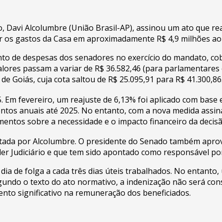
o, Davi Alcolumbre (União Brasil-AP), assinou um ato que re
r os gastos da Casa em aproximadamente R$ 4,9 milhões ao
to de despesas dos senadores no exercício do mandato, cob
valores passam a variar de R$ 36.582,46 (para parlamentares 
 Goiás, cuja cota saltou de R$ 25.095,91 para R$ 41.300,86
 Em fevereiro, um reajuste de 6,13% foi aplicado com base
tos anuais até 2025. No entanto, com a nova medida assina
mentos sobre a necessidade e o impacto financeiro da decisã
otada por Alcolumbre. O presidente do Senado também aprovo
der Judiciário e que tem sido apontado como responsável po
dia de folga a cada três dias úteis trabalhados. No entant
gundo o texto do ato normativo, a indenização não será consi
nto significativo na remuneração dos beneficiados.