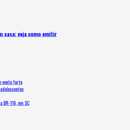
m casa; veja como emitir
e vento forte
 adolescentes
da BR-116, em SC