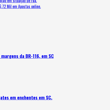
ação em situação de rua.
 72 Mil em Apostas online.
s margens da BR-116, em SC
gates em enchentes em SC.