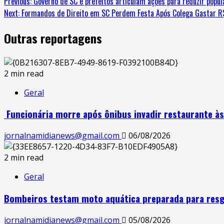
Continue
Previous:
Governo de SC e prefeitos articulam ações para reduzir popul
Next:
Formandos de Direito em SC Perdem Festa Após Colega Gastar R$
Reading
Outras reportagens
2 min read
Geral
Funcionária morre após ônibus invadir restaurante à
jornalnamidianews@gmail.com
06/08/2026
2 min read
Geral
Bombeiros testam moto aquática preparada para res
jornalnamidianews@gmail.com
05/08/2026