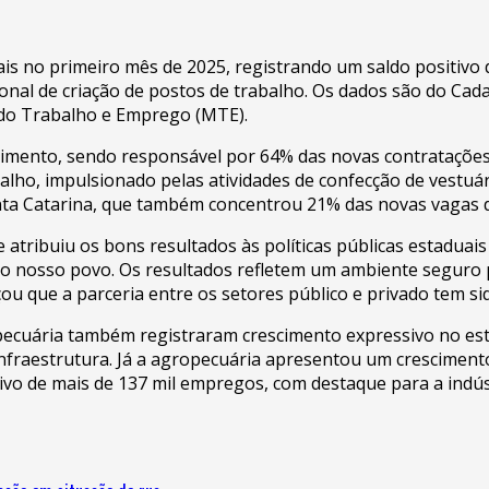
s no primeiro mês de 2025, registrando um saldo positivo d
acional de criação de postos de trabalho. Os dados são do 
o do Trabalho e Emprego (MTE).
escimento, sendo responsável por 64% das novas contrataçõe
lho, impulsionado pelas atividades de confecção de vestuári
ta Catarina, que também concentrou 21% das novas vagas do
ribuiu os bons resultados às políticas públicas estaduais
 do nosso povo. Os resultados refletem um ambiente seguro 
ou que a parceria entre os setores público e privado tem si
ropecuária também registraram crescimento expressivo no es
infraestrutura. Já a agropecuária apresentou um cresciment
tivo de mais de 137 mil empregos, com destaque para a indúst