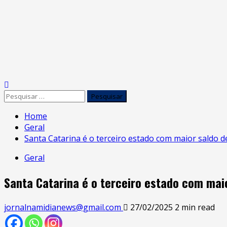
Skip
to
content
Primary
Menu
Pesquisar
por:
Home
Geral
Santa Catarina é o terceiro estado com maior saldo 
Geral
Santa Catarina é o terceiro estado com mai
jornalnamidianews@gmail.com
27/02/2025
2 min read