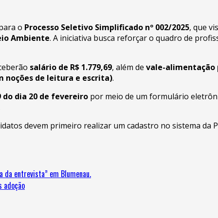
 para o
Processo Seletivo Simplificado nº 002/2025
, que v
eio Ambiente
. A iniciativa busca reforçar o quadro de pro
ceberão
salário de R$ 1.779,69
, além de
vale-alimentação 
noções de leitura e escrita)
.
 do dia 20 de fevereiro
por meio de um formulário eletrôni
.
didatos devem primeiro realizar um cadastro no sistema da P
a da entrevista” em Blumenau.
s adoção