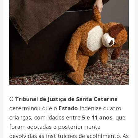
O
Tribunal de Justiça de Santa Catarina
determinou que o
Estado
indenize quatro
crianças, com idades entre
5 e 11 anos
, que
foram adotadas e posteriormente
devolvidas às instituições de acolhimento. As