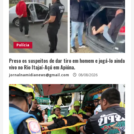
Polícia
Preso os suspeitos de dar tiro em homem e jogá-lo ainda
vivo no Rio Itajaí-Açú em Apiúna.
jornalnamidianews@gmail.com
08/08/2026