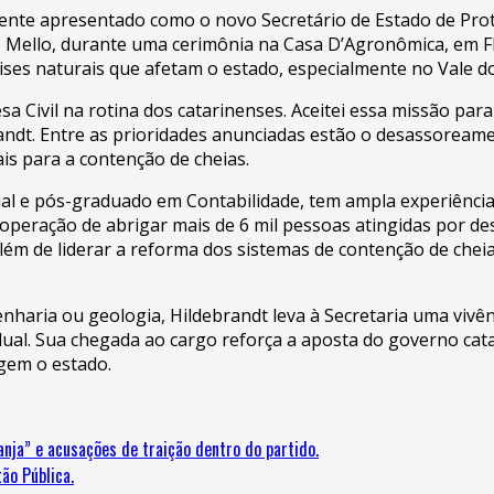
ente apresentado como o novo Secretário de Estado de Proteç
 Mello, durante uma cerimônia na Casa D’Agronômica, em Flo
ises naturais que afetam o estado, especialmente no Vale do 
esa Civil na rotina dos catarinenses. Aceitei essa missão pa
ndt. Entre as prioridades anunciadas estão o desassoreament
is para a contenção de cheias.
ial e pós-graduado em Contabilidade, tem ampla experiência
operação de abrigar mais de 6 mil pessoas atingidas por des
lém de liderar a reforma dos sistemas de contenção de cheia
ria ou geologia, Hildebrandt leva à Secretaria uma vivênc
adual. Sua chegada ao cargo reforça a aposta do governo cat
gem o estado.
anja” e acusações de traição dentro do partido.
ão Pública.