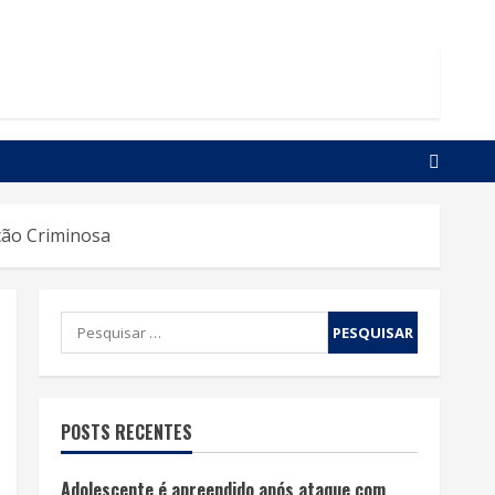
cção Criminosa
POSTS RECENTES
Adolescente é apreendido após ataque com