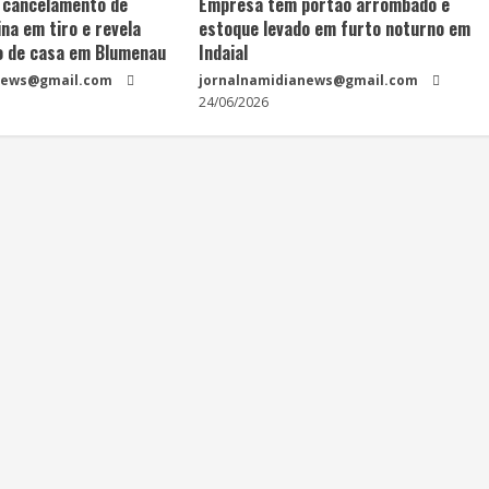
 cancelamento de
Empresa tem portão arrombado e
na em tiro e revela
estoque levado em furto noturno em
o de casa em Blumenau
Indaial
news@gmail.com
jornalnamidianews@gmail.com
24/06/2026