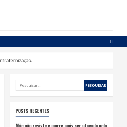
nfraternização.
POSTS RECENTES
Mãe não resiste e morre após ser atacada pelo