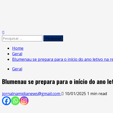
Skip
to
Primary
content
Menu
Pesquisar
por:
Home
Geral
Blumenau se prepara para o início do ano letivo na re
Geral
Blumenau se prepara para o início do ano let
jornalnamidianews@gmail.com
10/01/2025
1 min read