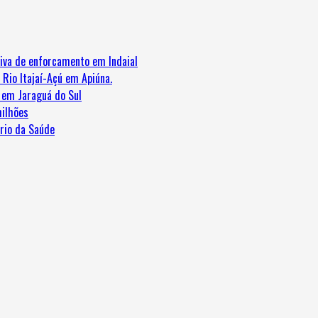
iva de enforcamento em Indaial
 Rio Itajaí-Açú em Apiúna.
e em Jaraguá do Sul
ilhões
ério da Saúde