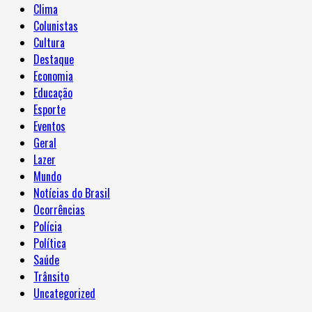
Clima
Colunistas
Cultura
Destaque
Economia
Educação
Esporte
Eventos
Geral
Lazer
Mundo
Notícias do Brasil
Ocorrências
Polícia
Política
Saúde
Trânsito
Uncategorized