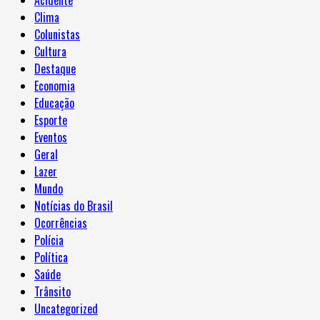
Acidente
Clima
Colunistas
Cultura
Destaque
Economia
Educação
Esporte
Eventos
Geral
Lazer
Mundo
Notícias do Brasil
Ocorrências
Polícia
Política
Saúde
Trânsito
Uncategorized