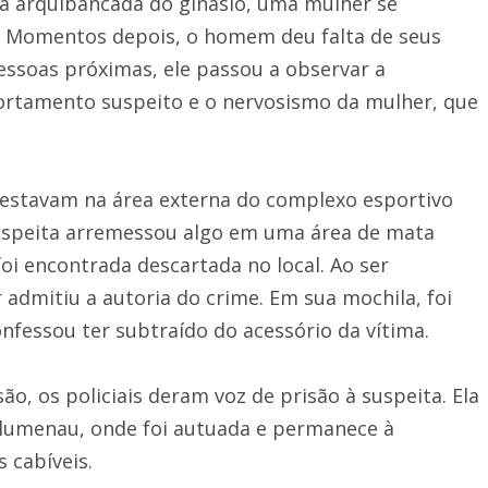
a arquibancada do ginásio, uma mulher se
. Momentos depois, o homem deu falta de seus
essoas próximas, ele passou a observar a
rtamento suspeito e o nervosismo da mulher, que
stavam na área externa do complexo esportivo
uspeita arremessou algo em uma área de mata
foi encontrada descartada no local. Ao ser
r admitiu a autoria do crime. Em sua mochila, foi
onfessou ter subtraído do acessório da vítima.
ão, os policiais deram voz de prisão à suspeita. Ela
 Blumenau, onde foi autuada e permanece à
s cabíveis.