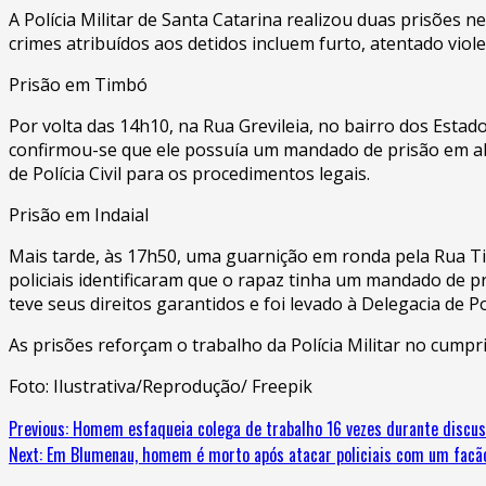
A Polícia Militar de Santa Catarina realizou duas prisões n
crimes atribuídos aos detidos incluem furto, atentado viole
Prisão em Timbó
Por volta das 14h10, na Rua Grevileia, no bairro dos Estad
confirmou-se que ele possuía um mandado de prisão em abe
de Polícia Civil para os procedimentos legais.
Prisão em Indaial
Mais tarde, às 17h50, uma guarnição em ronda pela Rua Ti
policiais identificaram que o rapaz tinha um mandado de pr
teve seus direitos garantidos e foi levado à Delegacia de Po
As prisões reforçam o trabalho da Polícia Militar no cumpr
Foto: Ilustrativa/Reprodução/ Freepik
Continue
Previous:
Homem esfaqueia colega de trabalho 16 vezes durante discus
Next:
Em Blumenau, homem é morto após atacar policiais com um facã
Reading