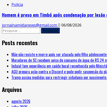
Polícia
Homem é preso em Timbó após condenação por lesão 
jornalnamidianews@gmail.com
06/08/2026
Pesquisar
por:
Posts recentes
Mãe não resiste e morre após ser atacada pelo filho adolescent
Moradores de SC recebem aviso de consumo de água de R$ 24 m
Indaial tem experiência em saúde bucal reconhecida pelo Minist
AGU prepara ação contra o Discord e pode pedir suspensão da pl
Trump assina medidas para restringir cidadania por nascimento 
Arquivos
agosto 2026
julho 2026