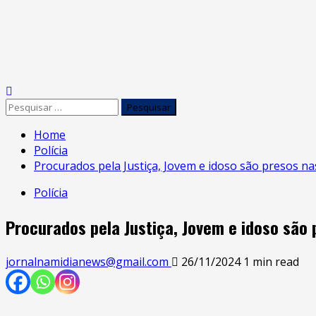
Skip
to
Primary
content
Menu
Pesquisar
por:
Home
Polícia
Procurados pela Justiça, Jovem e idoso são presos nas
Polícia
Procurados pela Justiça, Jovem e idoso são 
jornalnamidianews@gmail.com
26/11/2024
1 min read