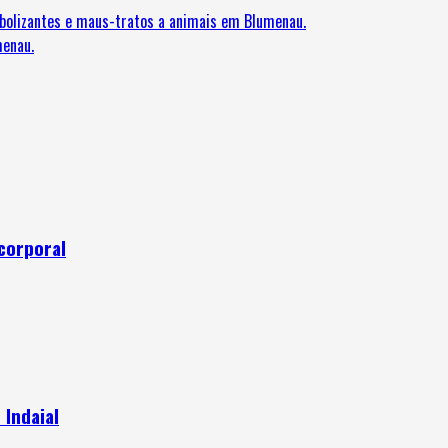
bolizantes e maus-tratos a animais em Blumenau.
menau.
corporal
 Indaial