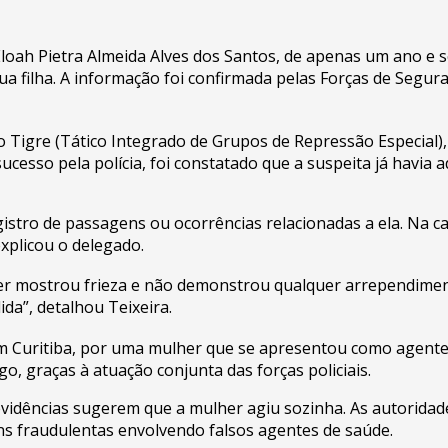
loah Pietra Almeida Alves dos Santos, de apenas um ano e s
sua filha. A informação foi confirmada pelas Forças de Segu
 Tigre (Tático Integrado de Grupos de Repressão Especial),
cesso pela polícia, foi constatado que a suspeita já havia ad
tro de passagens ou ocorrências relacionadas a ela. Na casa
xplicou o delegado.
 mostrou frieza e não demonstrou qualquer arrependimento 
a”, detalhou Teixeira.
 em Curitiba, por uma mulher que se apresentou como agente
, graças à atuação conjunta das forças policiais.
vidências sugerem que a mulher agiu sozinha. As autoridad
ns fraudulentas envolvendo falsos agentes de saúde.