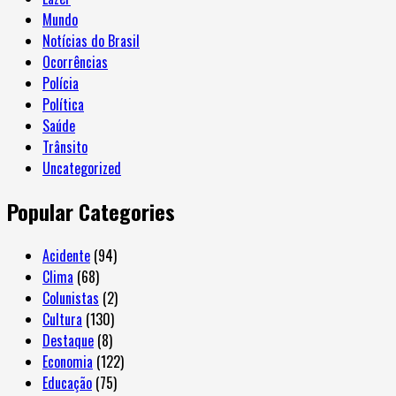
Mundo
Notícias do Brasil
Ocorrências
Polícia
Política
Saúde
Trânsito
Uncategorized
Popular Categories
Acidente
(94)
Clima
(68)
Colunistas
(2)
Cultura
(130)
Destaque
(8)
Economia
(122)
Educação
(75)