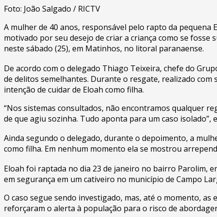
Foto: João Salgado / RICTV
A mulher de 40 anos, responsável pelo rapto da pequena E
motivado por seu desejo de criar a criança como se fosse 
neste sábado (25), em Matinhos, no litoral paranaense.
De acordo com o delegado Thiago Teixeira, chefe do Grupo
de delitos semelhantes. Durante o resgate, realizado com su
intenção de cuidar de Eloah como filha.
“Nos sistemas consultados, não encontramos qualquer regis
de que agiu sozinha. Tudo aponta para um caso isolado”, e
Ainda segundo o delegado, durante o depoimento, a mulher
como filha. Em nenhum momento ela se mostrou arrependid
Eloah foi raptada no dia 23 de janeiro no bairro Parolim,
em segurança em um cativeiro no município de Campo Largo
O caso segue sendo investigado, mas, até o momento, as e
reforçaram o alerta à população para o risco de abordage