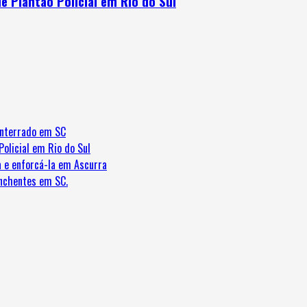
 Plantão Policial em Rio do Sul
enterrado em SC
olicial em Rio do Sul
 e enforcá-la em Ascurra
nchentes em SC.