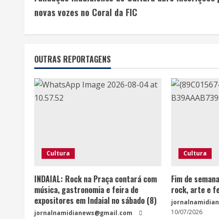
o
novas vozes no Coral da FIC
n
t
OUTRAS REPORTAGENS
i
n
u
e
R
Cultura
Cultura
e
INDAIAL: Rock na Praça contará com
Fim de seman
a
música, gastronomia e feira de
rock, arte e fe
expositores em Indaial no sábado (8)
jornalnamidia
d
10/07/2026
jornalnamidianews@gmail.com