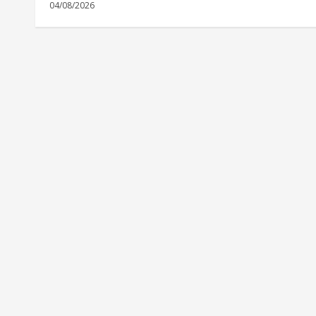
04/08/2026
i
n
g