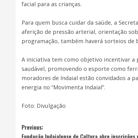
facial para as crianças.
Para quem busca cuidar da saúde, a Secreta
aferição de pressão arterial, orientação so
programação, também haverá sorteios de br
A iniciativa tem como objetivo incentivar a
saudável, promovendo o esporte como ferra
moradores de Indaial estão convidados a pa
energia no “Movimenta Indaial”.
Foto: Divulgação
C
Previous:
Fundação Indaialense de Cultura abre inscrições 