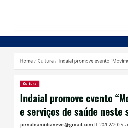
Skip
to
content
Home
Cultura
Indaial promove evento “Movimen
Cultura
Indaial promove evento “M
e serviços de saúde neste 
jornalnamidianews@gmail.com
20/02/2025
2