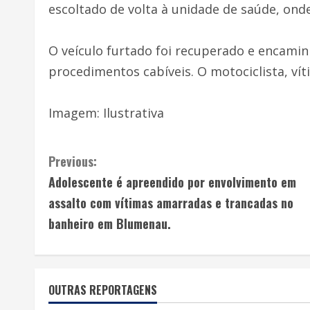
escoltado de volta à unidade de saúde, ond
O veículo furtado foi recuperado e encaminh
procedimentos cabíveis. O motociclista, ví
Imagem: Ilustrativa
C
Previous:
Adolescente é apreendido por envolvimento em
o
assalto com vítimas amarradas e trancadas no
n
banheiro em Blumenau.
t
i
OUTRAS REPORTAGENS
n