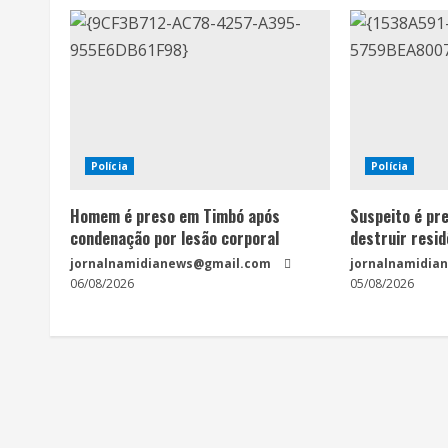
u
e
R
e
Polícia
Polícia
a
Homem é preso em Timbó após
Suspeito é pr
condenação por lesão corporal
destruir resid
d
jornalnamidianews@gmail.com
jornalnamidia
i
06/08/2026
05/08/2026
n
g