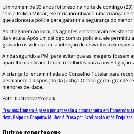
Um homem de 33 anos foi preso na noite de domingo (23) 
com a Polícia Militar, ele teria incentivado uma criança de
que acionou a polícia para garantir a segurança do menor.
Ao chegarem ao local, os agentes encontraram resistência
da viatura. Após um diálogo com os policiais, ele permit
gravado os vídeos com a intenção de enviá-los à ex-esposa
Ainda segundo a PM, para evitar que as imagens fossem apre
aparelho danificado foram recolhidos para a investigação.
A criança foi encaminhada ao Conselho Tutelar para receb
permanece à disposição da Justiça. O caso gerou grande re
menores de idade.
Foto: Ilustrativa/freepik
Previous:
Homem é preso por agressão à companheira em Pomerode; sus
Next:
Golpe da Chopeira: Mulher é Presa por Estelionato Após Prejuízos 
Outras reportagens