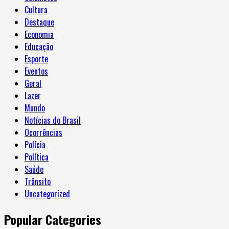
Cultura
Destaque
Economia
Educação
Esporte
Eventos
Geral
Lazer
Mundo
Notícias do Brasil
Ocorrências
Polícia
Política
Saúde
Trânsito
Uncategorized
Popular Categories