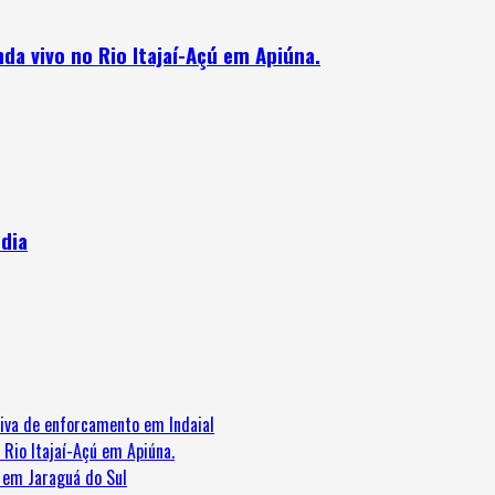
da vivo no Rio Itajaí-Açú em Apiúna.
ndia
iva de enforcamento em Indaial
 Rio Itajaí-Açú em Apiúna.
e em Jaraguá do Sul