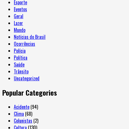
Esporte
Eventos
Geral
Lazer
Mundo
Notícias do Brasil
Ocorrências
Polícia
Política
Saúde
Trânsito
Uncategorized
Popular Categories
Acidente
(94)
Clima
(68)
Colunistas
(2)
Cultura
(130)