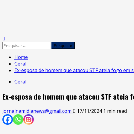
Skip
to
Primary
content
Menu
Pesquisar
por:
Home
Geral
Ex-esposa de homem que atacou STF ateia fogo em s
Geral
Ex-esposa de homem que atacou STF ateia 
jornalnamidianews@gmail.com
17/11/2024
1 min read