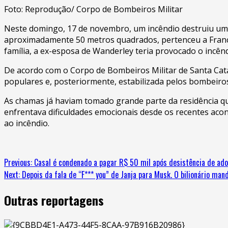
Foto: Reprodução/ Corpo de Bombeiros Militar
Neste domingo, 17 de novembro, um incêndio destruiu uma r
aproximadamente 50 metros quadrados, pertenceu a Francis
família, a ex-esposa de Wanderley teria provocado o incên
De acordo com o Corpo de Bombeiros Militar de Santa Cata
populares e, posteriormente, estabilizada pelos bombeiro
As chamas já haviam tomado grande parte da residência q
enfrentava dificuldades emocionais desde os recentes aco
ao incêndio.
Continue
Previous:
Casal é condenado a pagar R$ 50 mil após desistência de ad
Next:
Depois da fala de “F*** you” de Janja para Musk. O bilionário man
Reading
Outras reportagens