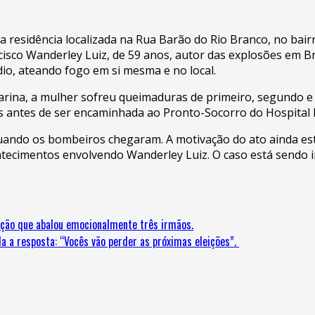
esidência localizada na Rua Barão do Rio Branco, no bairro
co Wanderley Luiz, de 59 anos, autor das explosões em Bras
dio, ateando fogo em si mesma e no local.
rina, a mulher sofreu queimaduras de primeiro, segundo e t
s antes de ser encaminhada ao Pronto-Socorro do Hospital R
uando os bombeiros chegaram. A motivação do ato ainda es
ntecimentos envolvendo Wanderley Luiz. O caso está sendo i
oção que abalou emocionalmente três irmãos.
da a resposta: “Vocês vão perder as próximas eleições”.