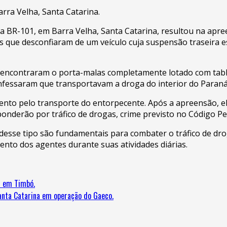
rra Velha, Santa Catarina.
a BR-101, em Barra Velha, Santa Catarina, resultou na apre
rais que desconfiaram de um veículo cuja suspensão trasei
tes encontraram o porta-malas completamente lotado com ta
onfessaram que transportavam a droga do interior do Paraná 
o pelo transporte do entorpecente. Após a apreensão, eles
onderão por tráfico de drogas, crime previsto no Código Pen
 desse tipo são fundamentais para combater o tráfico de dr
tento dos agentes durante suas atividades diárias.
s em Timbó.
Santa Catarina em operação do Gaeco.