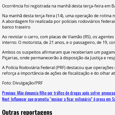
Ocorrência foi registrada na manhã desta terça-feira em Ba
Na manhã desta terça-feira (14), uma operação de rotina n
A abordagem foi realizada por policiais rodoviários fede
banco traseiro.
Ao revistar o carro, com placas de Viamão (RS), os agen
interno. O motorista, de 21 anos, e o passageiro, de 19, c
Ambos os suspeitos afirmaram que receberiam um pagament
Piçarras, onde permanecerão à disposição da Justiça e resp
A Polícia Rodoviária Federal (PRF) destacou que operações
reforça a importância de ações de fiscalização e do olhar a
Foto: Divulgação/PRF
Continue
Previous:
Mãe denuncia filho por tráfico de drogas após sofrer ameaça
Next:
Influencer que prometia “ensinar a ficar milionário” é presa em 
Reading
Outras reportagens