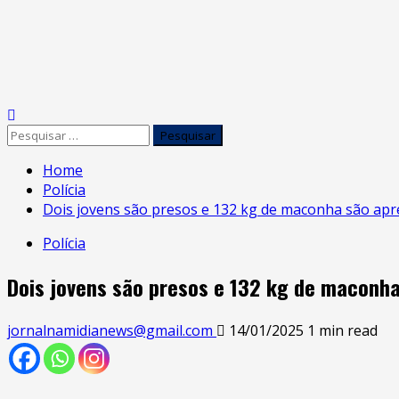
Skip
to
Primary
content
Menu
Pesquisar
por:
Home
Polícia
Dois jovens são presos e 132 kg de maconha são apr
Polícia
Dois jovens são presos e 132 kg de maconha
jornalnamidianews@gmail.com
14/01/2025
1 min read