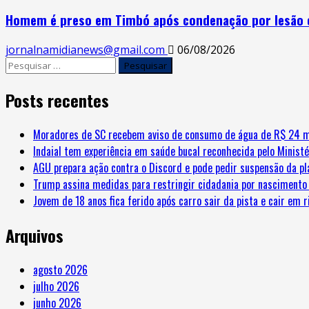
Homem é preso em Timbó após condenação por lesão 
jornalnamidianews@gmail.com
06/08/2026
Pesquisar
por:
Posts recentes
Moradores de SC recebem aviso de consumo de água de R$ 24 m
Indaial tem experiência em saúde bucal reconhecida pelo Minist
AGU prepara ação contra o Discord e pode pedir suspensão da pl
Trump assina medidas para restringir cidadania por nascimento 
Jovem de 18 anos fica ferido após carro sair da pista e cair em 
Arquivos
agosto 2026
julho 2026
junho 2026