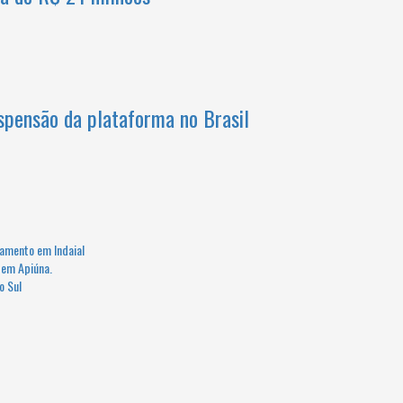
spensão da plataforma no Brasil
amento em Indaial
ú em Apiúna.
o Sul