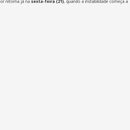
lor retorna já na
sexta-feira (21)
, quando a instabilidade começa a