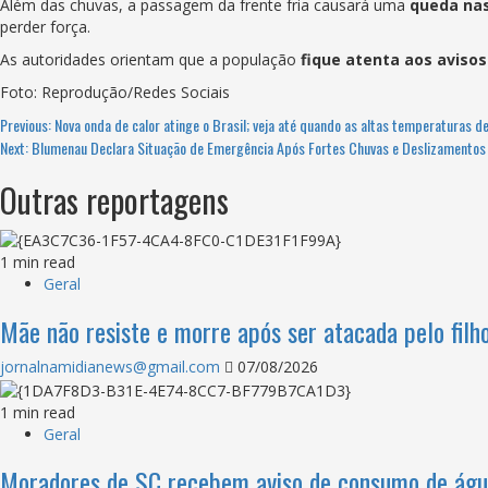
Além das chuvas, a passagem da frente fria causará uma
queda nas
perder força.
As autoridades orientam que a população
fique atenta aos avisos 
Foto: Reprodução/Redes Sociais
Previous:
Nova onda de calor atinge o Brasil; veja até quando as altas temperaturas de
Next:
Blumenau Declara Situação de Emergência Após Fortes Chuvas e Deslizamentos
Outras reportagens
1 min read
Geral
Mãe não resiste e morre após ser atacada pelo filh
jornalnamidianews@gmail.com
07/08/2026
1 min read
Geral
Moradores de SC recebem aviso de consumo de águ