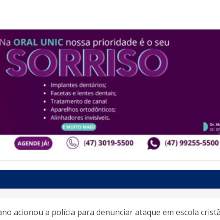
ano acionou a polícia para denunciar ataque em escola crist